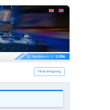
Handlekurv:
0
/
0.00
kr
Få en til kupong