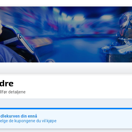
rdre
llfør detaljene
ndlekurven din ennå
velge de kupongene du vil kjøpe