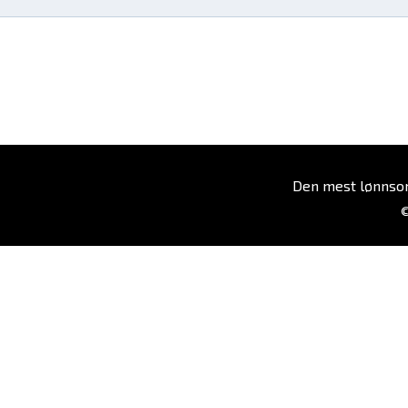
Den mest lønn
©